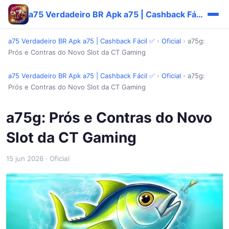
a75 Verdadeiro BR Apk a75 | Cashback Fácil ✅
a75 Verdadeiro BR Apk a75 | Cashback Fácil ✅
›
Oficial
›
a75g:
Prós e Contras do Novo Slot da CT Gaming
a75 Verdadeiro BR Apk a75 | Cashback Fácil ✅
›
Oficial
›
a75g:
Prós e Contras do Novo Slot da CT Gaming
a75g: Prós e Contras do Novo
Slot da CT Gaming
15 jun 2026
· Oficial