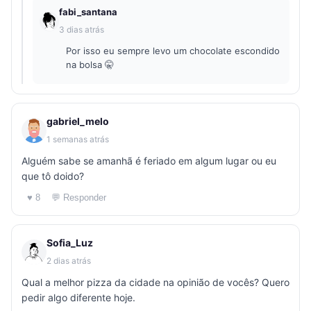
fabi_santana
3 dias atrás
Por isso eu sempre levo um chocolate escondido
na bolsa 🤫
gabriel_melo
1 semanas atrás
Alguém sabe se amanhã é feriado em algum lugar ou eu
que tô doido?
♥ 8
💬 Responder
Sofia_Luz
2 dias atrás
Qual a melhor pizza da cidade na opinião de vocês? Quero
pedir algo diferente hoje.