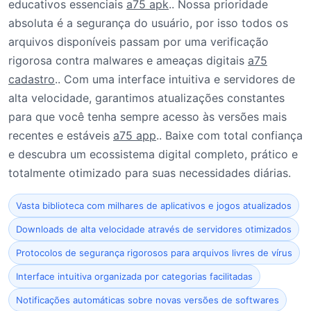
educativos essenciais
a75 apk
.. Nossa prioridade
absoluta é a segurança do usuário, por isso todos os
arquivos disponíveis passam por uma verificação
rigorosa contra malwares e ameaças digitais
a75
cadastro
.. Com uma interface intuitiva e servidores de
alta velocidade, garantimos atualizações constantes
para que você tenha sempre acesso às versões mais
recentes e estáveis
a75 app
.. Baixe com total confiança
e descubra um ecossistema digital completo, prático e
totalmente otimizado para suas necessidades diárias.
Vasta biblioteca com milhares de aplicativos e jogos atualizados
Downloads de alta velocidade através de servidores otimizados
Protocolos de segurança rigorosos para arquivos livres de vírus
Interface intuitiva organizada por categorias facilitadas
Notificações automáticas sobre novas versões de softwares