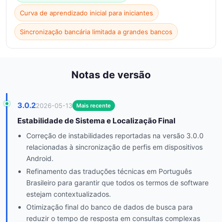
Curva de aprendizado inicial para iniciantes
Sincronização bancária limitada a grandes bancos
Notas de versão
3.0.2
2026-05-13
Mais recente
Estabilidade de Sistema e Localização Final
Correção de instabilidades reportadas na versão 3.0.0
relacionadas à sincronização de perfis em dispositivos
Android.
Refinamento das traduções técnicas em Português
Brasileiro para garantir que todos os termos de software
estejam contextualizados.
Otimização final do banco de dados de busca para
reduzir o tempo de resposta em consultas complexas