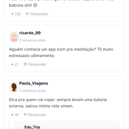
babona sim! 😍
♥ 150
💬 Responder
ricardo_99
2 semanas atrás
Alguém conhece um app bom pra meditação? Tô muito
estressado ultimamente.
♥ 21
💬 Responder
Paula_Viagens
2 semanas atrás
Dica pra quem vai viajar: sempre levem uma bateria
externa, salvou minha vida ontem.
♥ 48
💬 Responder
Edu_Trip