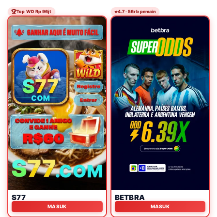
🏆
Top WD Rp 96jt
⭐
4.7 · 56rb pemain
S77
BETBRA
MASUK
MASUK