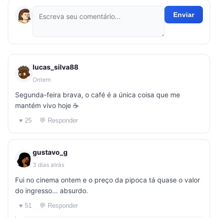
Enviar
lucas_silva88
Ontem
Segunda-feira brava, o café é a única coisa que me
mantém vivo hoje ☕
♥ 25
💬 Responder
gustavo_g
3 dias atrás
Fui no cinema ontem e o preço da pipoca tá quase o valor
do ingresso... absurdo.
♥ 51
💬 Responder