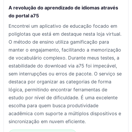
A revolução do aprendizado de idiomas através
do portal a75
Encontrei um aplicativo de educação focado em
poliglotas que está em destaque nesta loja virtual.
O método de ensino utiliza gamificação para
manter o engajamento, facilitando a memorização
de vocabulário complexo. Durante meus testes, a
estabilidade do download via a75 foi impecável,
sem interrupções ou erros de pacote. O serviço se
destaca por organizar as categorias de forma
lógica, permitindo encontrar ferramentas de
estudo por nível de dificuldade. É uma excelente
escolha para quem busca produtividade
acadêmica com suporte a múltiplos dispositivos e
sincronização em nuvem eficiente.