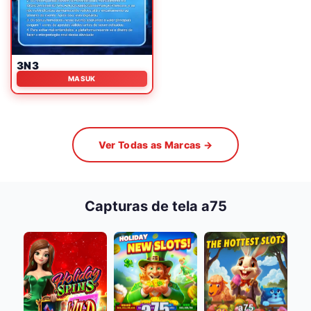
3N3
MASUK
Ver Todas as Marcas →
Capturas de tela a75