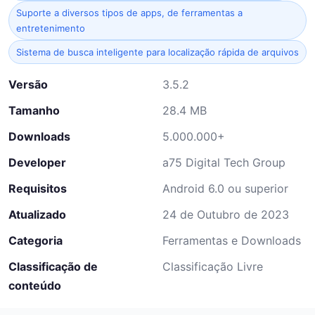
Suporte a diversos tipos de apps, de ferramentas a
entretenimento
Sistema de busca inteligente para localização rápida de arquivos
Versão
3.5.2
Tamanho
28.4 MB
Downloads
5.000.000+
Developer
a75 Digital Tech Group
Requisitos
Android 6.0 ou superior
Atualizado
24 de Outubro de 2023
Categoria
Ferramentas e Downloads
Classificação de
Classificação Livre
conteúdo