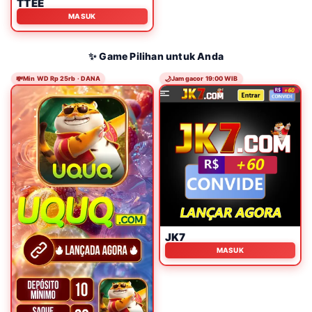
TTEE
MASUK
✨ Game Pilihan untuk Anda
💸
Min WD Rp 25rb · DANA
🌙
Jam gacor 19:00 WIB
JK7
MASUK