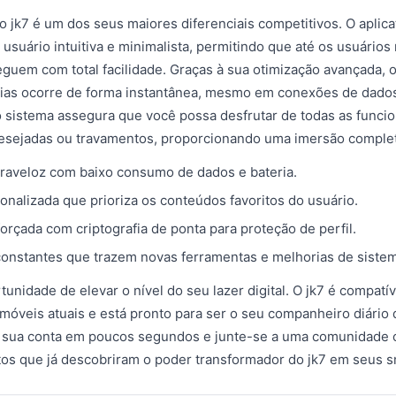
 jk7 é um dos seus maiores diferenciais competitivos. O aplica
 usuário intuitiva e minimalista, permitindo que até os usuário
guem com total facilidade. Graças à sua otimização avançada,
ias ocorre de forma instantânea, mesmo em conexões de dados 
o sistema assegura que você possa desfrutar de todas as funci
desejadas ou travamentos, proporcionando uma imersão complet
raveloz com baixo consumo de dados e bateria.
onalizada que prioriza os conteúdos favoritos do usuário.
orçada com criptografia de ponta para proteção de perfil.
constantes que trazem novas ferramentas e melhorias de siste
unidade de elevar o nível do seu lazer digital. O jk7 é compatí
 móveis atuais e está pronto para ser o seu companheiro diário 
ie sua conta em poucos segundos e junte-se a uma comunidade 
itos que já descobriram o poder transformador do jk7 em seus 