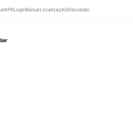
ial
APK
Login
Baixar
Localização
Discussão
lar