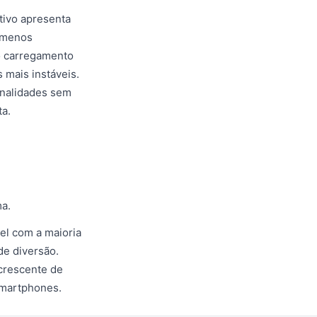
tivo apresenta
s menos
 o carregamento
mais instáveis.
onalidades sem
a.
ma.
vel com a maioria
de diversão.
crescente de
smartphones.