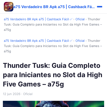
a75 Verdadeiro BR Apk a75 | Cashback Fácil ✅
a75 Verdadeiro BR Apk a75 | Cashback Fácil ✅
›
Oficial
›
Thunder
Tusk: Guia Completo para Iniciantes no Slot da High Five Games –
a75g
a75 Verdadeiro BR Apk a75 | Cashback Fácil ✅
›
Oficial
›
Thunder
Tusk: Guia Completo para Iniciantes no Slot da High Five Games –
a75g
Thunder Tusk: Guia Completo
para Iniciantes no Slot da High
Five Games – a75g
12 jun 2026
· Oficial