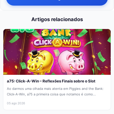
Artigos relacionados
a75: Click-A-Win – Reflexões Finais sobre o Slot
Ao darmos uma olhada mais atenta em Piggies and the Bank:
Click-A-Win, a75 a primeira coisa que notamos é como...
05 ago 2026