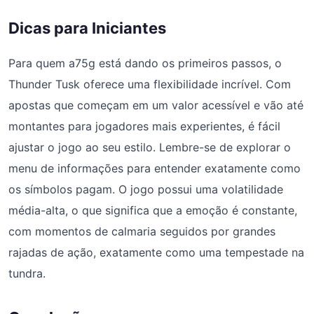
Dicas para Iniciantes
Para quem a75g está dando os primeiros passos, o
Thunder Tusk oferece uma flexibilidade incrível. Com
apostas que começam em um valor acessível e vão até
montantes para jogadores mais experientes, é fácil
ajustar o jogo ao seu estilo. Lembre-se de explorar o
menu de informações para entender exatamente como
os símbolos pagam. O jogo possui uma volatilidade
média-alta, o que significa que a emoção é constante,
com momentos de calmaria seguidos por grandes
rajadas de ação, exatamente como uma tempestade na
tundra.