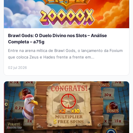
Brawl Gods: O Duelo Divino nos Slots – Análise
Completa – a75g
Entre na arena mítica de Brawl Gods, o lançamento da Foxium
que coloca Zeus e Hades frente a frente em...
02 jul 2026