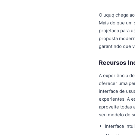
O uquq chega ao 
Mais do que um s
projetada para u
proposta modern
garantindo que v
Recursos In
A experiência de
oferecer uma pe
interface de usuá
experientes. A e
aproveite todas
seu modelo de s
Interface int