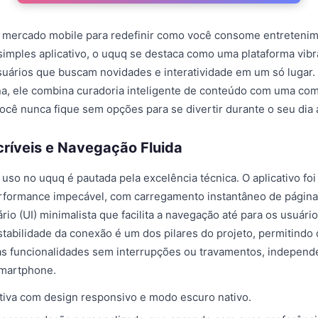
mercado mobile para redefinir como você consome entretenime
imples aplicativo, o uquq se destaca como uma plataforma vibr
suários que buscam novidades e interatividade em um só lugar
a, ele combina curadoria inteligente de conteúdo com uma com
ocê nunca fique sem opções para se divertir durante o seu dia a
críveis e Navegação Fluida
 uso no uquq é pautada pela excelência técnica. O aplicativo foi
rformance impecável, com carregamento instantâneo de págin
rio (UI) minimalista que facilita a navegação até para os usuár
stabilidade da conexão é um dos pilares do projeto, permitindo
 as funcionalidades sem interrupções ou travamentos, indepen
martphone.
uitiva com design responsivo e modo escuro nativo.