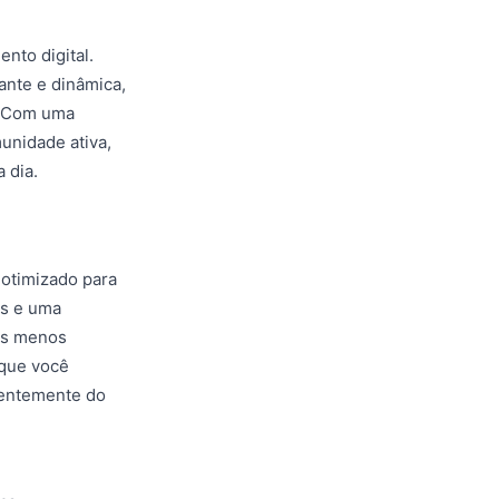
nto digital.
ante e dinâmica,
. Com uma
unidade ativa,
 dia.
 otimizado para
as e uma
ios menos
 que você
dentemente do