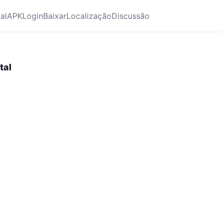
ial
APK
Login
Baixar
Localização
Discussão
tal