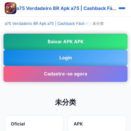
a75 Verdadeiro BR Apk a75 | Cashback Fácil ✅
a75 Verdadeiro BR Apk a75 | Cashback Fácil ✅
›
未分类
Baixar APK APK
Login
Cadastre-se agora
未分类
Oficial
APK